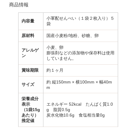
商品情報
小軍配せんべい（１袋２枚入り）５
内容量
袋
原材料
国産小麦粉/地粉、砂糖、卵
小麦、卵
アレルゲ
膨張剤などの添加物や保存料は使用
ン
していません。
賞味期限
約１ヶ月
約 縦150mm × 横100mm × 幅40m
サイズ
m
栄養成分
表示
エネルギー 52kcal たんぱく質1.0
（1袋15g
g 脂質0.5g
あたり）
炭水化物10.6g 食塩相当量0g
推定値