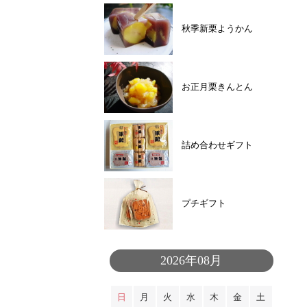
秋季新栗ようかん
お正月栗きんとん
詰め合わせギフト
プチギフト
2026年08月
日
月
火
水
木
金
土