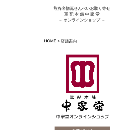
熊谷名物瓦せんべいお取り寄せ
軍 配 本 舗 中 家 堂
－ オンラインショップ －
HOME
店舗案内