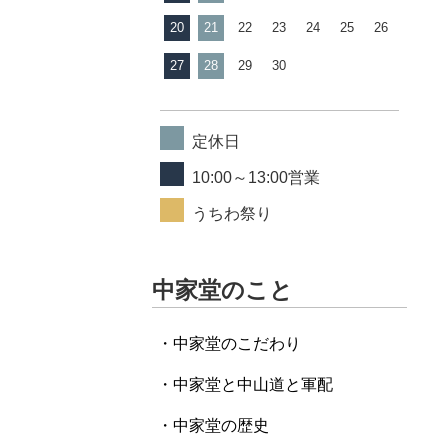
20
21
22
23
24
25
26
27
28
29
30
定休日
10:00～13:00営業
うちわ祭り
中家堂のこと
・中家堂のこだわり
・中家堂と中山道と軍配
・中家堂の歴史