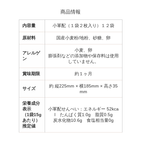
商品情報
内容量
小軍配（１袋２枚入り）１２袋
原材料
国産小麦粉/地粉、砂糖、卵
小麦、卵
アレルゲ
膨張剤などの添加物や保存料は使用
ン
していません。
賞味期限
約１ヶ月
約 縦225mm × 横185mm × 高さ35
サイズ
mm
栄養成分
表示
小軍配せんべい：エネルギー 52kca
（1袋15g
l たんぱく質1.0g 脂質0.5g
あたり）
炭水化物10.6g 食塩相当量0g
推定値