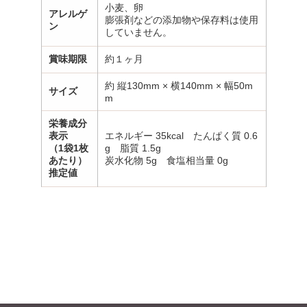
小麦、卵
アレルゲ
膨張剤などの添加物や保存料は使用
ン
していません。
賞味期限
約１ヶ月
約 縦130mm × 横140mm × 幅50m
サイズ
m
栄養成分
表示
エネルギー 35kcal たんぱく質 0.6
（1袋1枚
g 脂質 1.5g
あたり）
炭水化物 5g 食塩相当量 0g
推定値