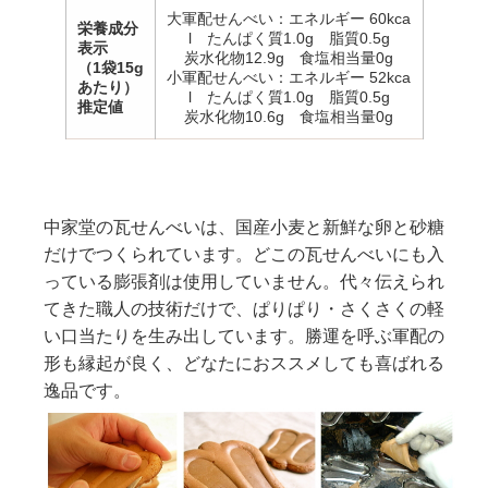
大軍配せんべい：エネルギー 60kca
栄養成分
l たんぱく質1.0g 脂質0.5g
表示
炭水化物12.9g 食塩相当量0g
（1袋15g
小軍配せんべい：エネルギー 52kca
あたり）
l たんぱく質1.0g 脂質0.5g
推定値
炭水化物10.6g 食塩相当量0g
中家堂の瓦せんべいは、国産小麦と新鮮な卵と砂糖
だけでつくられています。どこの瓦せんべいにも入
っている膨張剤は使用していません。代々伝えられ
てきた職人の技術だけで、ぱりぱり・さくさくの軽
い口当たりを生み出しています。勝運を呼ぶ軍配の
形も縁起が良く、どなたにおススメしても喜ばれる
逸品です。