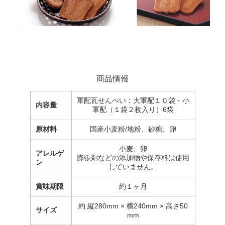
商品情報
軍配瓦せんべい：大軍配１０袋・小
内容量
軍配（１袋２枚入り）6袋
原材料
国産小麦粉/地粉、砂糖、卵
小麦、卵
アレルゲ
膨張剤などの添加物や保存料は使用
ン
していません。
賞味期限
約１ヶ月
約 縦280mm × 横240mm × 高さ50
サイズ
mm