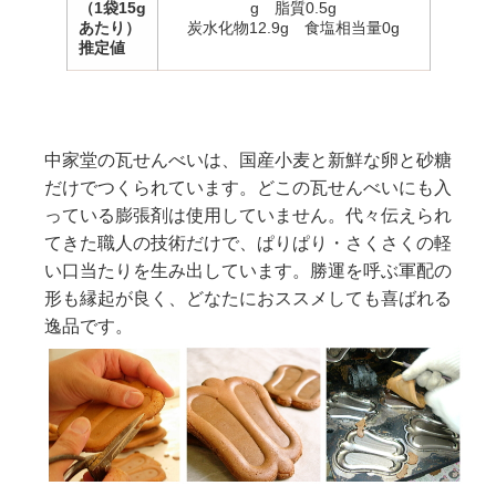
（1袋15g
g 脂質0.5g
あたり）
炭水化物12.9g 食塩相当量0g
推定値
中家堂の瓦せんべいは、国産小麦と新鮮な卵と砂糖
だけでつくられています。どこの瓦せんべいにも入
っている膨張剤は使用していません。代々伝えられ
てきた職人の技術だけで、ぱりぱり・さくさくの軽
い口当たりを生み出しています。勝運を呼ぶ軍配の
形も縁起が良く、どなたにおススメしても喜ばれる
逸品です。