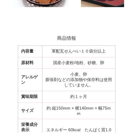
商品情報
内容量
軍配瓦せんべい１０袋分以上
原材料
国産小麦粉/地粉、砂糖、卵
小麦、卵
アレルゲ
膨張剤などの添加物や保存料は使用
ン
していません。
賞味期限
約１ヶ月
約 縦150mm × 横140mm × 幅75m
サイズ
m
栄養成分
表示
エネルギー 60kcal たんぱく質1.0